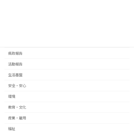
2025年3月28日
お知らせ
話題
周辺案内
その他
渋谷のハチ公
カテゴリー
お知らせ
県政報告
活動報告
生活基盤
安全・安心
環境
教育・文化
産業・雇用
福祉