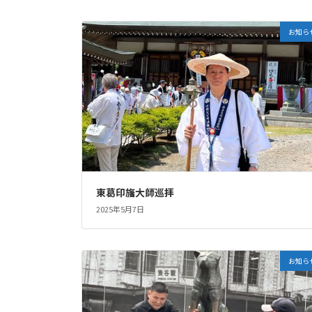
お知ら
東葛印旛大師巡拝
2025年5月7日
お知ら