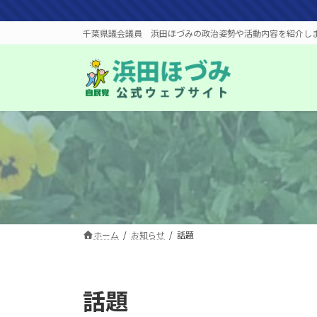
コ
ナ
ン
ビ
千葉県議会議員 浜田ほづみの政治姿勢や活動内容を紹介し
テ
ゲ
ン
ー
ツ
シ
へ
ョ
ス
ン
キ
に
ッ
移
プ
動
ホーム
お知らせ
話題
話題