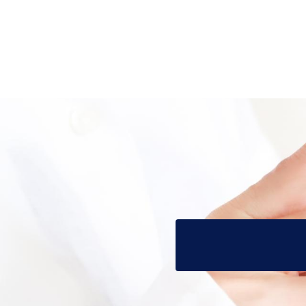
投
稿
の
ペ
ー
ジ
送
り