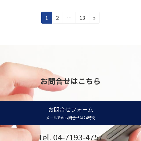
固
固
固
1
2
…
13
»
定
定
定
ペ
ペ
ペ
ー
ー
ー
ジ
ジ
ジ
お問合せはこちら
お問合せフォーム
メールでのお問合せは24時間
Tel. 04-7193-4757