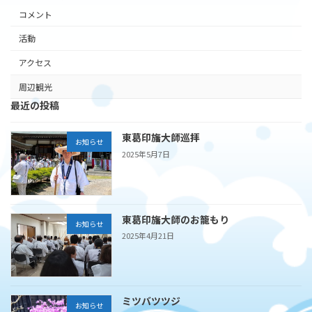
コメント
活動
アクセス
周辺観光
最近の投稿
東葛印旛大師巡拝
お知らせ
2025年5月7日
東葛印旛大師のお籠もり
お知らせ
2025年4月21日
ミツバツツジ
お知らせ