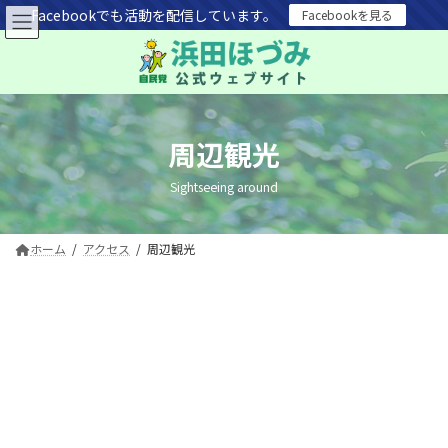
コ
ナ
Facebookでも活動を配信しています。
Facebookを見る
ン
ビ
テ
ゲ
ン
ー
ツ
シ
へ
ョ
ス
ン
周辺観光
キ
に
ッ
移
Sightseeing around
プ
動
ホーム
アクセス
周辺観光