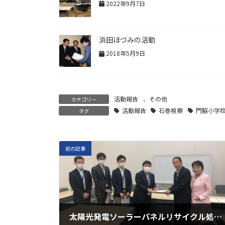
2022年9月7日
浜田ほづみの活動
2018年5月9日
活動報告
、
その他
カテゴリー
活動報告
石巻視察
門脇小学
タグ
前の記事
太陽光発電ソーラーパネルリサイクル処理対策