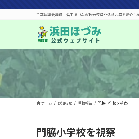
コ
ナ
ン
ビ
千葉県議会議員 浜田ほづみの政治姿勢や活動内容を紹介し
テ
ゲ
ン
ー
ツ
シ
へ
ョ
ス
ン
キ
に
ッ
移
プ
動
ホーム
お知らせ
活動報告
門脇小学校を視察
門脇小学校を視察