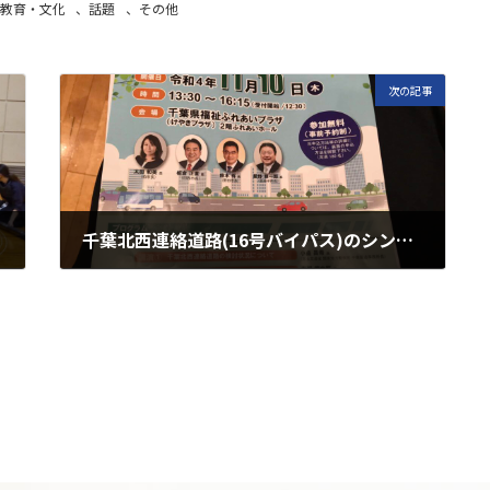
教育・文化
、
話題
、
その他
次の記事
千葉北西連絡道路(16号バイパス)のシンポジュウム
2022年11月11日