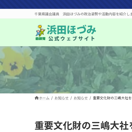
コ
ナ
ン
ビ
千葉県議会議員 浜田ほづみの政治姿勢や活動内容を紹介し
テ
ゲ
ン
ー
ツ
シ
へ
ョ
ス
ン
キ
に
ッ
移
プ
動
ホーム
お知らせ
お知らせ
重要文化財の三嶋大社を
重要文化財の三嶋大社