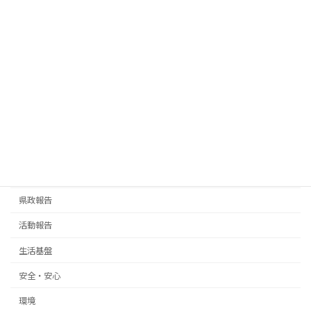
ミツバツツジ
2025年3月28日
お知らせ
話題
周辺案内
その他
渋谷のハチ公
2025年3月19日
お知らせ
県政報告
活動報告
話題
周辺案内
その他
熊谷俊人 千葉県知事
カテゴリー
お知らせ
県政報告
活動報告
生活基盤
安全・安心
環境