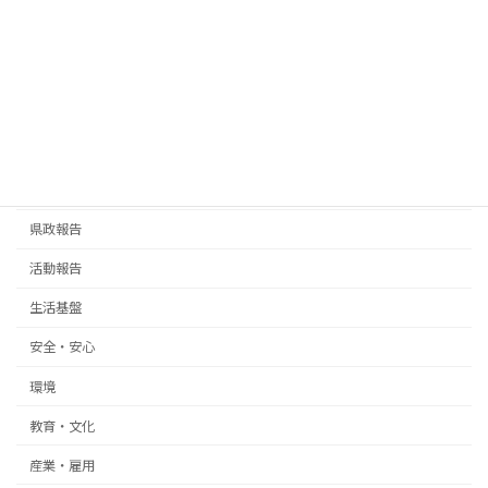
ミツバツツジ
2025年3月28日
お知らせ
話題
周辺案内
その他
渋谷のハチ公
カテゴリー
お知らせ
県政報告
活動報告
生活基盤
安全・安心
環境
教育・文化
産業・雇用