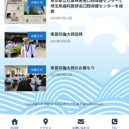
東京都立心身障害者口腔保健センターと
お知らせ
埼玉県歯科医師会口腔保健センターを視
察
2026年7月31日
東葛印旛大師巡拝
お知らせ
2025年5月7日
東葛印旛大師のお籠もり
お知らせ
2025年4月21日
Copyright © 浜田ほづみ公式サイト All Rights Reserved.
HOME
アクセス
お問い合わせ
TEL