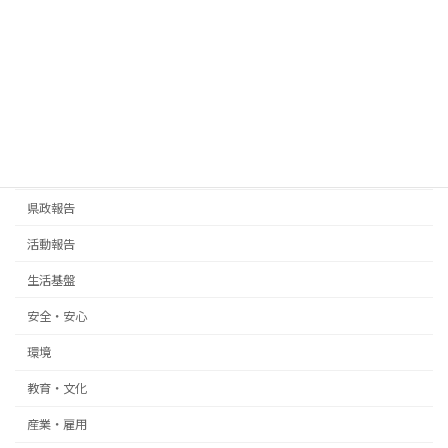
渋谷のハチ公
2025年3月19日
お知らせ
県政報告
活動報告
話題
周辺案内
その他
熊谷俊人 千葉県知事
カテゴリー
お知らせ
県政報告
活動報告
生活基盤
安全・安心
環境
教育・文化
産業・雇用