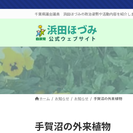
コ
ナ
ン
ビ
千葉県議会議員 浜田ほづみの政治姿勢や活動内容を紹介し
テ
ゲ
ン
ー
ツ
シ
へ
ョ
ス
ン
キ
に
ッ
移
プ
動
ホーム
お知らせ
お知らせ
手賀沼の外来植物
手賀沼の外来植物