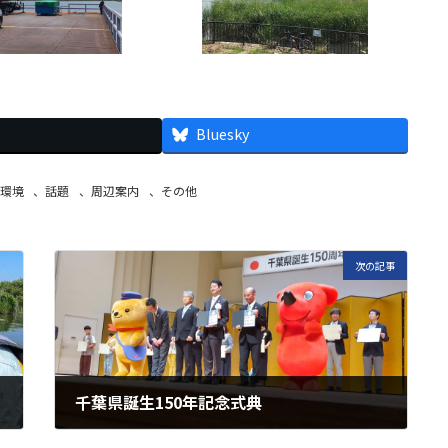
Bluesky
環境
、
話題
、
周辺案内
、
その他
次の記事
千葉県誕生150年記念式典
2023年6月12日