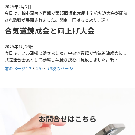
2025年2月2日
今日は、柏市沼南体育館で第15回坂東太郎中学校剣道大会が開催
され熱戦が展開されました。関東一円はもとより、遠く…
合気道錬成会と凧上げ大会
2025年1月26日
今日は、フル回転で動きました。中央体育館で合気道錬成会にも
武道連合会長として参席し華麗な技を拝見致しました。後…
前のページ
1
2
3
4
5
…
73
次のページ
お問合せはこちら