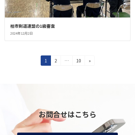
柏市剣道連盟の1級審査
2024年12月2日
投
固
固
固
1
2
…
10
»
定
定
定
稿
ペ
ペ
ペ
の
ー
ー
ー
ジ
ジ
ジ
ペ
ー
ジ
お問合せはこちら
送
り