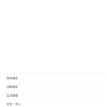
2025年4月13日
お知らせ
話題
周辺案内
その他
ミツバツツジ
2025年3月28日
お知らせ
話題
周辺案内
その他
渋谷のハチ公
2025年3月19日
お知らせ
県政報告
活動報告
話題
周辺案内
その他
熊谷俊人 千葉県知事
カテゴリー
お知らせ
県政報告
活動報告
生活基盤
安全・安心