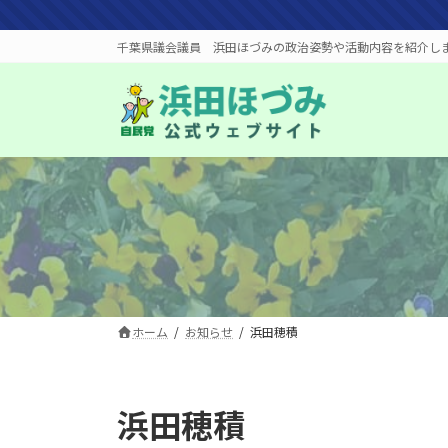
コ
ナ
ン
ビ
千葉県議会議員 浜田ほづみの政治姿勢や活動内容を紹介し
テ
ゲ
ン
ー
ツ
シ
へ
ョ
ス
ン
キ
に
ッ
移
プ
動
ホーム
お知らせ
浜田穂積
浜田穂積