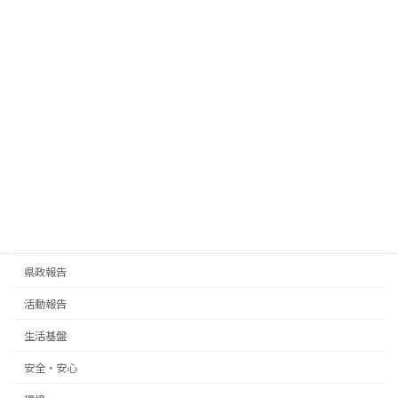
2025年4月21日
お知らせ
話題
周辺案内
その他
東葛印旛大師のお籠もり
2025年4月13日
お知らせ
話題
周辺案内
その他
ミツバツツジ
2025年3月28日
お知らせ
話題
周辺案内
その他
渋谷のハチ公
カテゴリー
お知らせ
県政報告
活動報告
生活基盤
安全・安心