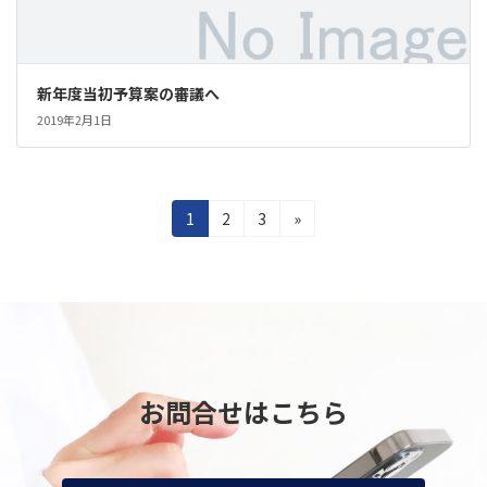
新年度当初予算案の審議へ
2019年2月1日
投
固
固
固
1
2
3
»
定
定
定
稿
ペ
ペ
ペ
の
ー
ー
ー
ジ
ジ
ジ
ペ
ー
ジ
お問合せはこちら
送
り